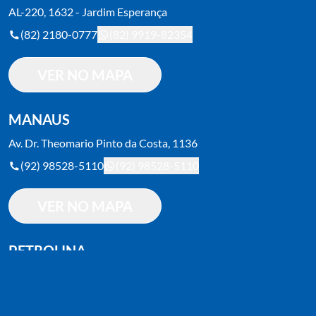
AL-220, 1632 - Jardim Esperança
(82) 2180-0777
(82) 9919-82354
VER NO MAPA
MANAUS
Av. Dr. Theomario Pinto da Costa, 1136
(92) 98528-5110
(92) 98528-5110
VER NO MAPA
PETROLINA
Av. da Integração, 1552 - Vila Moco
(87) 2018-1800
(87) 2018-1800