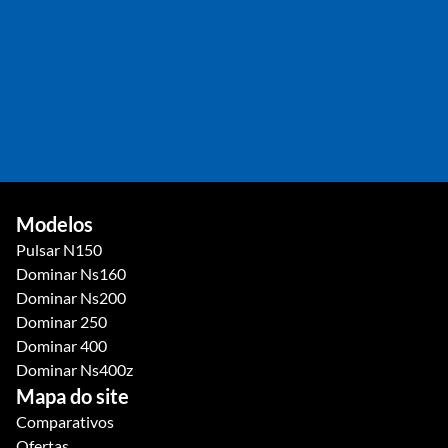
VER NO MAPA
JOÃO PESSOA
Av. Pres. Epitácio Pessoa, 1136 - Torre, João Pessoa - PB
(83) 3185-6252
(83) 3185-6252
VER NO MAPA
Modelos
Pulsar N150
Dominar Ns160
Dominar Ns200
Dominar 250
Dominar 400
Dominar Ns400z
Mapa do site
Comparativos
Ofertas