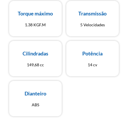
Torque máximo
Transmissão
1.38 KGF.M
5 Velocidades
Cilindradas
Potência
149,68 cc
14 cv
Dianteiro
ABS