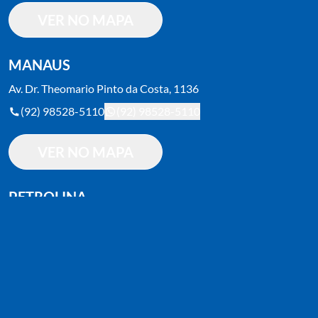
VER NO MAPA
MANAUS
Av. Dr. Theomario Pinto da Costa, 1136
(92) 98528-5110
(92) 98528-5110
VER NO MAPA
PETROLINA
Av. da Integração, 1552 - Vila Moco
(87) 2018-1800
(87) 2018-1800
VER NO MAPA