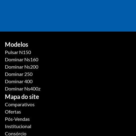
JOÃO PESSOA
Av. Pres. Epitácio Pessoa, 1136 - Torre, João Pessoa - PB
(83) 3185-6252
(83) 3185-6252
VER NO MAPA
Modelos
Pulsar N150
Dominar Ns160
Dominar Ns200
Dominar 250
Dominar 400
Dominar Ns400z
Mapa do site
Comparativos
Ofertas
Pós-Vendas
Institucional
Consórcio