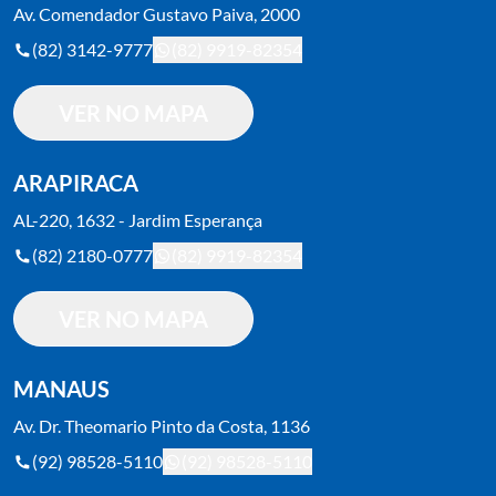
Av. Comendador Gustavo Paiva, 2000
Pneu Traseiro: 150/60 – R17, 66S – Sem
(82) 3142-9777
(82) 9919-82354
Câmara
VER NO MAPA
ARAPIRACA
AL-220, 1632 - Jardim Esperança
(82) 2180-0777
(82) 9919-82354
VER NO MAPA
MANAUS
Av. Dr. Theomario Pinto da Costa, 1136
(92) 98528-5110
(92) 98528-5110