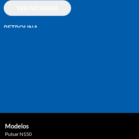
VER NO MAPA
PETROLINA
Av. da Integração, 1552 - Vila Moco
(87) 2018-1800
(87) 2018-1800
VER NO MAPA
JOÃO PESSOA
Av. Pres. Epitácio Pessoa, 1136 - Torre, João Pessoa - PB
(83) 3185-6252
(83) 3185-6252
VER NO MAPA
Modelos
Pulsar N150