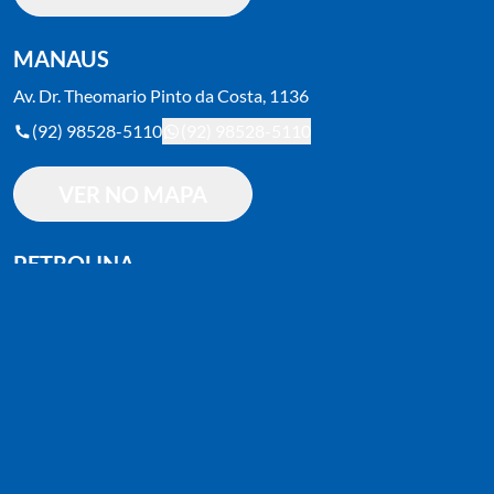
MANAUS
Av. Dr. Theomario Pinto da Costa, 1136
(92) 98528-5110
(92) 98528-5110
VER NO MAPA
PETROLINA
Av. da Integração, 1552 - Vila Moco
(87) 2018-1800
(87) 2018-1800
VER NO MAPA
JOÃO PESSOA